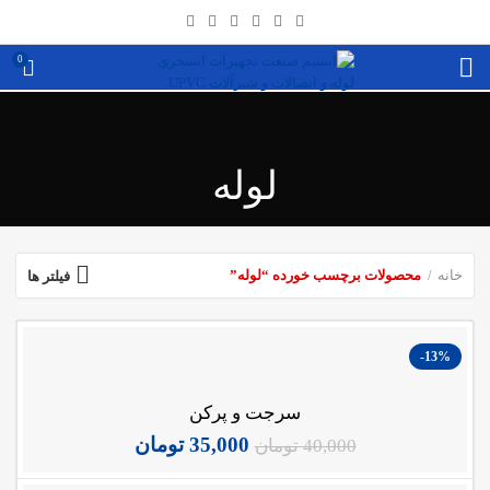
0
لوله
خانه
محصولات برچسب خورده “لوله”
فیلتر ها
-13%
سرجت و پرکن
35,000
تومان
40,000
تومان