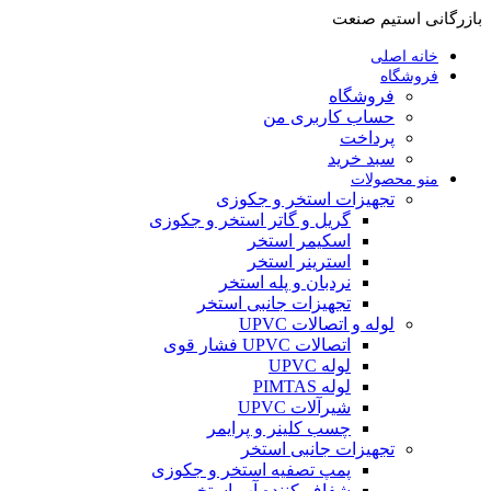
بازرگانی استیم صنعت
خانه اصلی
فروشگاه
فروشگاه
حساب کاربری من
پرداخت
سبد خرید
منو محصولات
تجهیزات استخر و جکوزی
گریل و گاتر استخر و جکوزی
اسکیمر استخر
استرینر استخر
نردبان و پله استخر
تجهیزات جانبی استخر
لوله و اتصالات UPVC
اتصالات UPVC فشار قوی
لوله UPVC
لوله PIMTAS
شیرآلات UPVC
چسب کلینر و پرایمر
تجهیزات جانبی استخر
پمپ تصفیه استخر و جکوزی
شفاف کننده آب استخر