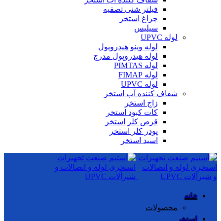
فیلتر شنی تصفیه
چراغ استخر
سیلیس
لوله UPVC
لوله وینو هیدروپول
لوله هیدروپول مدرج
لوله PIMTAS
لوله FIMAP
لوله UPVC
شفاف کننده آب استخر
زاج استخر
کات کبود استخر
قرص کلر استخر
پودر کلر استخر
اسید استخر
خانه
محصولات
استخر