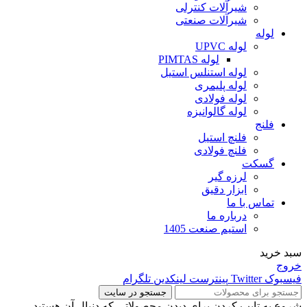
شیرآلات کنترلی
شیرآلات صنعتی
لوله
لوله UPVC
لوله PIMTAS
لوله استنلس استیل
لوله پلیمری
لوله فولادی
لوله گالوانیزه
فلنج
فلنچ استیل
فلنچ فولادی
گسکت
لرزه گیر
ابزار دقیق
تماس با ما
درباره ما
استیم صنعت 1405
سبد خرید
خروج
فیسبوک
Twitter
پینترست
لینکدین
تلگرام
جستجو در سایت
شروع به تایپ کردن برای دیدن محصولاتی که دنبال آن هستید.