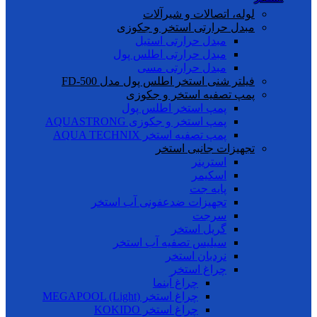
لوله، اتصالات و شیرآلات
مبدل حرارتی استخر و جکوزی
مبدل حرارتی استیل
مبدل حرارتی اطلس پول
مبدل حرارتی مسی
فیلتر شنی استخر اطلس پول مدل FD-500
پمپ تصفیه استخر و جکوزی
پمپ استخر اطلس پول
پمپ استخر و جکوزی AQUASTRONG
پمپ تصفیه استخر AQUA TECHNIX
تجهیزات جانبی استخر
استرینر
اسکیمر
پایه جت
تجهیزات ضدعفونی آب استخر
سرجت
گریل استخر
سیلیس تصفیه آب استخر
نردبان استخر
چراغ استخر
چراغ آبنما
چراغ استخر (MEGAPOOL (Light
چراغ استخر KOKIDO