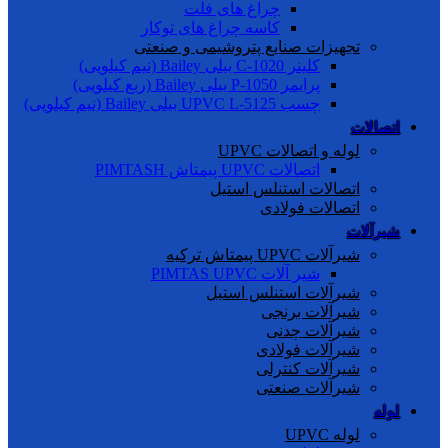
چراغ های فلت
کاسه چراغ های توکار
تجهیزات صنایع پتروشیمی و صنعتی
کلینر C-1020 بیلی Bailey (نیم کیلویی)
پرایمر P-1050 بیلی Bailey (ربع کیلویی)
چسب UPVC L-5125 بیلی Bailey (نیم کیلویی)
اتصالات
لوله و اتصالات UPVC
اتصالات UPVC پیمتاش PIMTASH
اتصالات استنلس استیل
اتصالات فولادی
شیرآلات
شیرآلات UPVC پیمتاش ترکیه
شیر آلات PIMTAS UPVC
شیرآلات استنلس استیل
شیرآلات برنجی
شیرآلات چدنی
شیرآلات فولادی
شیرآلات کنترلی
شیرآلات صنعتی
لوله
لوله UPVC