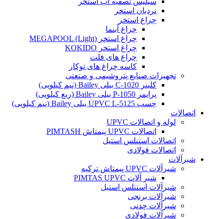
سیلیس تصفیه آب استخر
نردبان استخر
چراغ استخر
چراغ آبنما
چراغ استخر (MEGAPOOL (Light
چراغ استخر KOKIDO
چراغ های فلت
کاسه چراغ های توکار
تجهیزات صنایع پتروشیمی و صنعتی
کلینر C-1020 بیلی Bailey (نیم کیلویی)
پرایمر P-1050 بیلی Bailey (ربع کیلویی)
چسب UPVC L-5125 بیلی Bailey (نیم کیلویی)
اتصالات
لوله و اتصالات UPVC
اتصالات UPVC پیمتاش PIMTASH
اتصالات استنلس استیل
اتصالات فولادی
شیرآلات
شیرآلات UPVC پیمتاش ترکیه
شیر آلات PIMTAS UPVC
شیرآلات استنلس استیل
شیرآلات برنجی
شیرآلات چدنی
شیرآلات فولادی