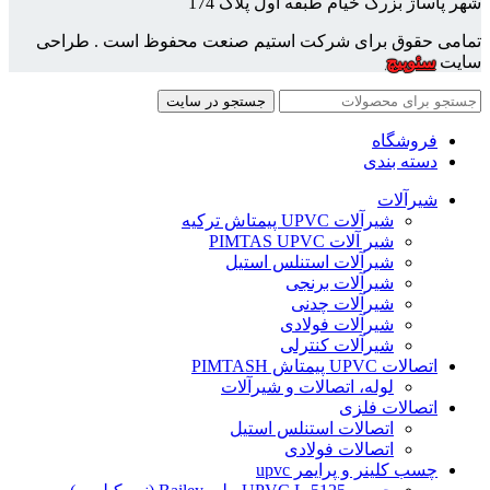
شهر پاساژ بزرگ خیام طبقه اول پلاک 174
تمامی حقوق برای شرکت استیم صنعت محفوظ است . طراحی
سایت
سئوپیچ
جستجو در سایت
فروشگاه
دسته بندی
شیرآلات
شیرآلات UPVC پیمتاش ترکیه
شیر آلات PIMTAS UPVC
شیرآلات استنلس استیل
شیرآلات برنجی
شیرآلات چدنی
شیرآلات فولادی
شیرآلات کنترلی
اتصالات UPVC پیمتاش PIMTASH
لوله، اتصالات و شیرآلات
اتصالات فلزی
اتصالات استنلس استیل
اتصالات فولادی
چسب کلینر و پرایمر upvc