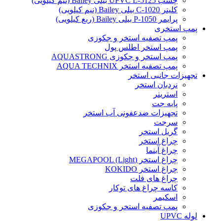
چسب UPVC L-5125 بیلی Bailey (نیم کیلویی)
کلینر C-1020 بیلی Bailey (نیم کیلویی)
پرایمر P-1050 بیلی Bailey (ربع کیلویی)
پمپ استخری
پمپ تصفیه استخر و جکوزی
پمپ استخر اطلس پول
پمپ استخر و جکوزی AQUASTRONG
پمپ تصفیه استخر AQUA TECHNIX
تجهیزات جانبی استخر
نردبان استخر
استرینر
پایه جت
تجهیزات ضدعفونی آب استخر
سرجت
گریل استخر
چراغ استخر
چراغ آبنما
چراغ استخر (MEGAPOOL (Light
چراغ استخر KOKIDO
چراغ های فلت
کاسه چراغ های توکار
اسکیمر
پمپ تصفیه استخر و جکوزی
لوله UPVC