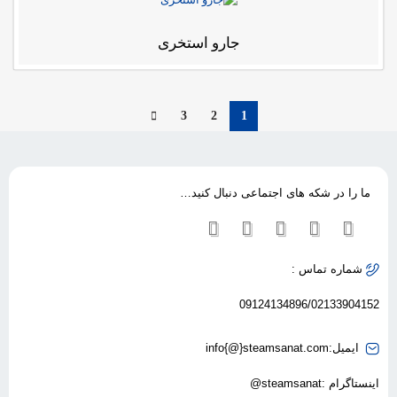
جارو استخری
3
2
1
ما را در شکه های اجتماعی دنبال کنید…
شماره تماس :
09124134896/02133904152
ایمیل:info{@}steamsanat.com
اینستاگرام :steamsanat@