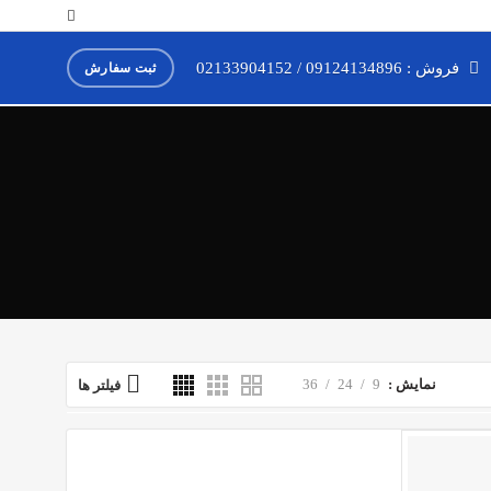
فروش : 09124134896 / 02133904152
ثبت سفارش
نمایش
9
24
36
فیلتر ها