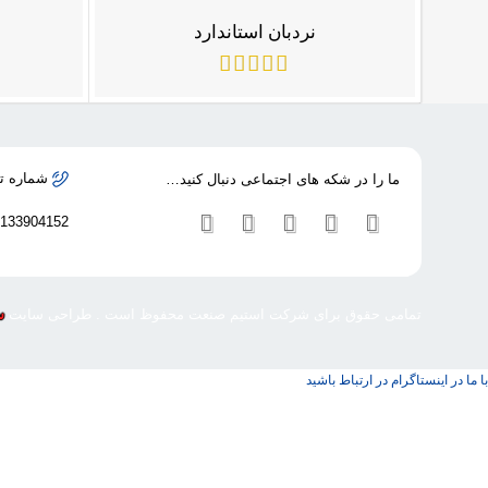
نردبان استاندارد
شماره ت
ما را در شکه های اجتماعی دنبال کنید…
2133904152
تمامی حقوق برای شرکت استیم صنعت محفوظ است . طراحی سایت
س
با ما در اینستاگرام در ارتباط باشید