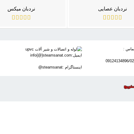
نردبان عصایی
نردبان میکس
ماس :
ایمیل:info{@}steamsanat.com
09124134896/0
اینستاگرام :steamsanat@
ئوپیچ