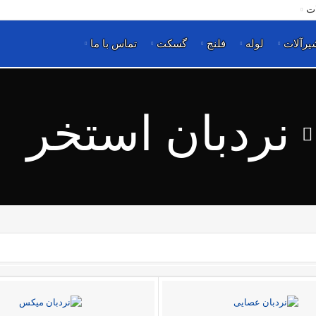
ت
یرآلات
لوله
فلنج
گسکت
تماس با ما
نردبان استخر