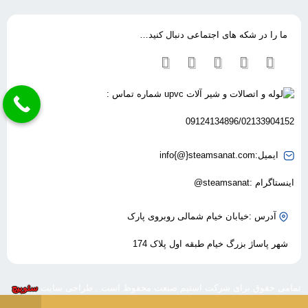
ما را در شکه های اجتماعی دنبال کنید…
شماره تماس :
09124134896/02133904152
ایمیل:info{@}steamsanat.com
اینستاگرام :steamsanat@
آدرس :خیابان خیام شمالی روبروی پارک
شهر پاساژ بزرگ خیام طبقه اول پلاک 174
تمامی حقوق برای شرکت استیم صنعت محفوظ است . طراحی سایت
سئوپیچ
0